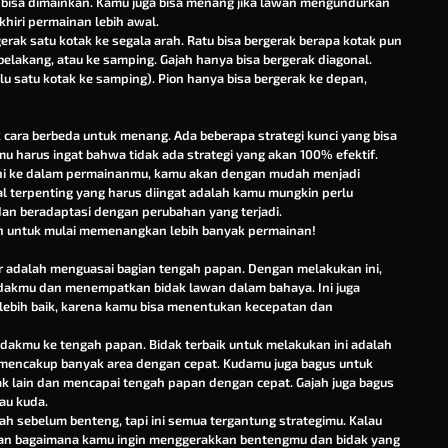
ng bisa dimainkan. Kamu juga bisa menang jika lawan mengundurkan
hiri permainan lebih awal.
rgerak satu kotak ke segala arah. Ratu bisa bergerak berapa kotak pun
belakang, atau ke samping. Gajah hanya bisa bergerak diagonal.
alu satu kotak ke samping). Pion hanya bisa bergerak ke depan,
cara berbeda untuk menang. Ada beberapa strategi kunci yang bisa
 harus ingat bahwa tidak ada strategi yang akan 100% efektif.
 ini ke dalam permainanmu, kamu akan dengan mudah menjadi
hal terpenting yang harus diingat adalah kamu mungkin perlu
dan beradaptasi dengan perubahan yang terjadi.
kan untuk mulai memenangkan lebih banyak permainan!
ur adalah menguasai bagian tengah papan. Dengan melakukan ini,
dakmu dan menempatkan bidak lawan dalam bahaya. Ini juga
bih baik, karena kamu bisa menentukan kecepatan dan
dakmu ke tengah papan. Bidak terbaik untuk melakukan ini adalah
 mencakup banyak area dengan cepat. Kudamu juga bagus untuk
k lain dan mencapai tengah papan dengan cepat. Gajah juga bagus
au kuda.
 sebelum benteng, tapi ini semua tergantung strategimu. Kalau
kan bagaimana kamu ingin menggerakkan bentengmu dan bidak yang