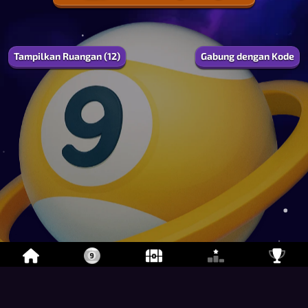
1
0.0
%
EXP
Tampilkan Ruangan (12)
Gabung dengan Kode