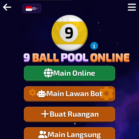
ID
9
BALL
POOL
ONLINE
9
BALL
POOL
ONLINE
Main Online
Main Lawan Bot
Buat Ruangan
Main Langsung