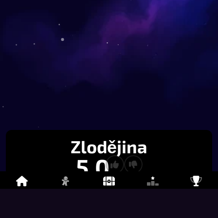
Zlodějina
5.0
24
0
Hodnocení
Vložit