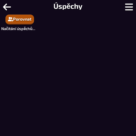
8 Ball Pool Online - 8-Ball kulečník 
Úspěchy
Porovnat
Načítání úspěchů...