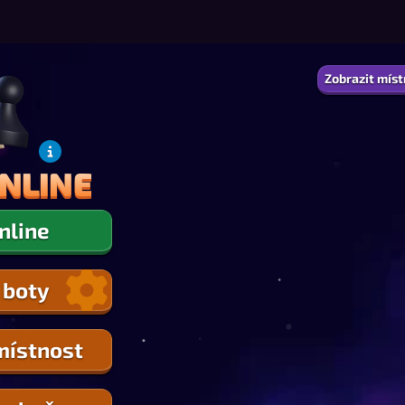
Zobrazit míst
NLINE
NLINE
nline
 boty
místnost