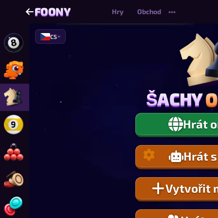
FOONY
FOONY
Hry
Obchod
•••
CS
Hrát 8 Ball Pool Online
Hrát Dino-Might Bomber Online
ŠACHY
O
ŠACHY
O
Hrát Šachy Online
Hrát o
Hrát 9-ball Pool Online
Hrát s
Hrát Snooker Online
Hrát Carrom
Vytvořit 
Hrát 4 v řadě Connect