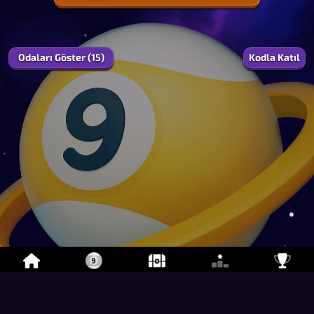
1
0.0
%
EXP
Odaları Göster (15)
Kodla Katıl