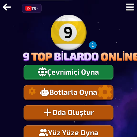
TR
9
TOP
BILARDO
ONLIN
9
TOP
BILARDO
ONLIN
Çevrimiçi Oyna
Botlarla Oyna
Oda Oluştur
Yüz Yüze Oyna