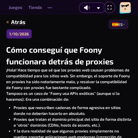
Juegos
Tienda
•••
Atrás
ES
1/10/2026
Cómo conseguí que Foony
funcionara detrás de proxies
¡Hola! Hace tiempo que sé que los proxies web causan problemas de
compatibilidad para los sitios web. Sin embargo, el soporte de Foony
en proxies ha sido notoriamente malo, y resolver la compatibilidad
de Foony con proxies fue bastante complicado.
Tampoco es un caso de "Foony usa APIs exóticas" (aunque
sí lo
hacemos
). Era una combinación de:
Proxies que reescriben cadenas de forma agresiva en sitios
donde no deberían hacerlo en absoluto.
Proxies que tratan el dominio
principal
del sitio de forma distinta
a "otros" dominios (CDNs, hosts de assets, etc.).
Y la dura realidad de que algunos proxies simplemente no
pueden soportar aplicaciones web modernas (corrección de