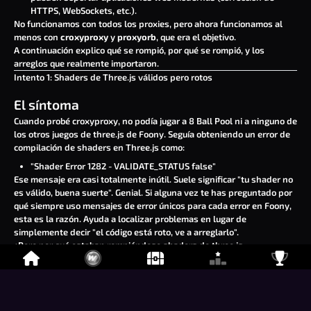
HTTPS, WebSockets, etc.).
No funcionamos con todos los proxies, pero ahora funcionamos al
menos con
croxyproxy
y
proxyorb
, que era el objetivo.
A continuación explico qué se rompió, por qué se rompió, y los
arreglos que realmente importaron.
Intento 1: Shaders de Three.js válidos pero rotos
El síntoma
Cuando probé croxyproxy, no podía jugar a
8 Ball Pool
ni a ninguno de
los
otros
juegos de
three.js
de
Foony
. Seguía obteniendo un error de
compilación de shaders en Three.js como:
"Shader Error 1282 - VALIDATE_STATUS false"
Ese mensaje era casi totalmente inútil. Suele significar "tu shader no
es válido, buena suerte". Genial. Si alguna vez te has preguntado por
qué siempre uso mensajes de error únicos para cada error en Foony,
esta es la razón. Ayuda a localizar problemas en lugar de
simplemente decir "el código está roto, ve a arreglarlo".
¿Pero por qué estaban rompiéndose shaders de three.js
perfectamente válidos? ¿Qué pasaba?
La causa real: proxies corrompiendo
layout(location = N)