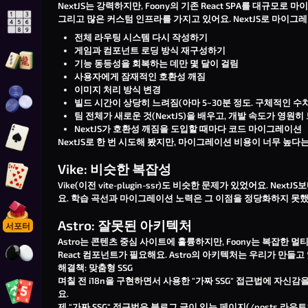
NextJS는 강력하지만, Foony의 기존 React SPA를 대규모
그리고 많은 커스텀 인프라를 가지고 있어요. NextJS로 마이그
스도쿠 온라인 플레이
전체 라우팅 시스템 다시 작성하기
게임과 컴포넌트 로딩 방식 재구성하기
기능 동등성을 회복하는 데만 몇 달이 걸림
마작 솔리테어 플레이
사용자에게 잠재적인 호환성 깨짐
이미지 처리 방식 변경
빌드 시간이 상당히 느려짐(아마 5~30분 정도. 구체적인 
체커 온라인 플레이
팀 전체가 새로운 것(NextJS)을 배우고, 개발 속도가 영원히
NextJS가 호환성 깨짐을 도입할 때마다 코드 마이그레이션
NextJS로 한 번 시도해 봤지만, 마이그레이션 비용이 너무 높다
스페이드 플레이
Vike: 비슷한 복잡성
진 러미 플레이
Vike(이전 vite-plugin-ssr)도 비슷한 문제가 있었어요.
요. 학습 곡선과 마이그레이션 노력은 그 이점을 정당화하지 못했
푸노폴리 플레이
Astro: 잘못된 아키텍처
서포터
Astro는 콘텐츠 중심 사이트에 훌륭하지만, Foony는 복잡한 멀
React 컴포넌트가 필요해요. Astro의 아키텍처는 우리가 만들고
바둑 플레이
해결책: 맞춤형 SSG
며칠 전
i18n
을 구현하면서 사용한 "가짜 SSG" 접근법에 자신감을
요.
푸노 플레이
제 "가짜 SSG" 접근법은 블로그 글이 있는 페이지(
/posts
라우트와