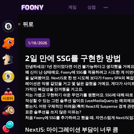
FOONY
FOONY
게임
상점
•••
뒤로
8볼 풀 온라인 플레이
1/18/2026
다이노마이트 봄버 온라인 플레이
2일 만에 SSG를 구현한 방법
체스 온라인 플레이
안녕하세요! 1년 전이었다면 이건 불가능하다고 생각했을 거예요. 그
꽤 신이 난 상태예요. Foony에 SSG를 적용하려고 시도한 게 이번이 처음
을 살펴봤어요. NextJS로 한 번 시도해 보다가 Foony SPA
9볼 풀 온라인 플레이
레이션은 악몽 같았을 거고 몇 달은 걸렸을 거예요. 게다가 사이트
가적인 복잡성을 안겨줬을 거고요.
저는 가볍고 구현하기 쉬운 무언가를 원했어요. SSG에 대해 따
스누커 온라인 플레이
서포터
작성할 수 있는 그런 솔루션 말이죠 (
useMediaQuery
는 예외예요
했는지, 어떤 구체적인 어려움(특히 React의 Suspense 경계
표준 솔루션을 쓰지 않은 이유는?
캐롬 플레이
처음 Foony에 SSG를 추가하려고 했을 때, 자연스럽게 NextJS(업계 
NextJS: 마이그레이션 부담이 너무 큼
사목 커넥트 플레이