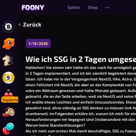
FOONY
FOONY
Spiele
Shop
•••
Zurück
8 Ball Pool Online spielen
1/18/2026
Dino-Might Bomber Online spielen
Wie ich SSG in 2 Tagen umges
Schach Online spielen
Hallöchen! Vor einem Jahr hätte ich das noch für unmöglich ge
in 2 Tagen implementiert, und ich bin ziemlich begeistert davo
lösen. Ich habe mir in der Vergangenheit NextJS, Vike, Astro
9-Ball Pool Online spielen
einen Fehlstart mit NextJS, bin aber an der Komplexität von 
wäre ein Albtraum gewesen und hätte Monate gedauert. Außer
gebracht, die an der Seite arbeiten, weil sie NextJS und sein
Snooker Online spielen
Supporter
Ich wollte etwas Leichtes und einfach Umzusetzendes. Etwas, 
gewohnt sind, ohne ständig an SSG denken zu müssen (mit
drumherum). Im Folgenden erkläre ich, warum ich mich für 
Carrom spielen
Herausforderungen mir begegnet sind (insbesondere mit den 
Warum keine Standardlösungen?
Als ich mich zum ersten Mal damit beschäftigte, SSG zu Foony
4 in einer Reihe Connect spielen