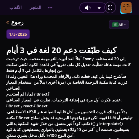
المتجر
الألعاب
•••
رجوع
AR
1/5/2026
كيف طبّقت دعم 20 لغة في 3 أيام
أهلاً! لقد أنهيت للتو مهمة ضخمة، حيث ترجمت Foony إلى 20 لغة مختلفة.
كانت مهمة هائلة تطلّبت تعديل كل ملف تقريباً في قاعدة الكود، لكنني تمكنت
من إنجازها بالكامل في 3 أيام فقط.
سأشرح فيما يلي كيف فعلت ذلك، والأرقام المحددة وراء هذا التغيير، ولماذا
قررت كتابة مكتبة الترجمة الخاصة بي (مرة أخرى) بدلاً من استخدام المعيار
الصناعي.
لماذا لم أستخدم i18next؟
عندما فكرت أول مرة في إضافة الترجمات، نظرت في المعيار الصناعي:
.
react-i18next
و
i18next
بدلاً من ذلك، قررت التحسين من أجل
قابلية الصيانة عبر الذكاء الاصطناعي
.
قوية، لكن تنوع واجهتها البرمجية قد يجعل نماذج LLM تهلوس أو
i18next
مكتبة
interpolate()
و
t()
تكتب كوداً غير متسق. من خلال تقييد المكتبة بدالتَي
بسيطتين، ضمنت أن أكثر من 10 وكلاء يعملون بالتوازي يستطيعون كتابة كود
آمن النوع 100% بأقل تدخل بشري ممكن.