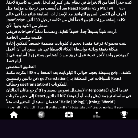
كنت حذراً أيضاً من الانخراط في نظام بيئي كبير قد يُدخل تغييرات كاسرة لاحقاً.
،
MUI v4 → v5
و
React Router v5
بعد أن لُسعت من ترحيلات مؤلمة مثل
أعرف أن الكسر السريع للتوافق مع الإصدارات السابقة شائع جداً في عالم
JavaScript. تكلفة إضافة ميزات الجمع لاحقاً أقل من تكلفة ترحيل 139 ألف
سطر من الكود يدوياً الآن.
أردت شيئاً بسيطاً جداً، خفيفاً للغاية، ومصمماً تماماً لاحتياجات فريقي.
فكتبت مكتبتي الخاصة.
بنيت مجموعة فرعية مقيدة بحجم 3 كيلوبايت مصممة خصيصاً لتمكين إعادة
هيكلة دقيقة وذاتية بواسطة الذكاء الاصطناعي. هذا سمح لي أن أعمل
كمهندس واحد لأنجز عبء عمل فريق من 5 أشخاص يستغرق 3 أسابيع، في 3
أيام فقط.
التطبيق المخصص
ابتكرت مكتبة i18n بسيطة بحجم حوالي 3 كيلوبايت بعد الضغط بـ gzip. تكشف
للسياقات غير المتعلقة بـ React
getTranslation()
عن دالتين رئيسيتين:
للمكونات.
useTranslation()
وخطّاف
عندما أحتاج
interpolate()
لاستبدال نصوص بسيط و
t()
تُرجع هاتان الدالتان
إلى حقن مكونات React في سلسلة ترجمة (مثل رابط أو أيقونة). كلتا الدالتين
.
"Hello {{thing}}", {thing: 'World'}
تدعمان استبدال المتغيرات، مثلاً
تتبع المفاتيح صيغة "شرطة-نقطة" (الشرطات للمسار إلى ملف الترجمة،
والنقاط للكائنات المتداخلة داخل الملف). لضمان التفرد، مفاتيح الترجمة داخل
الملف لا يمكن أن تحتوي على شرطات مائلة للأمام.
الأساسية:
t()
إليك دالة