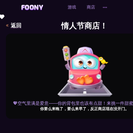
FOONY
FOONY
游戏
商店
•••
💗
💗
💖
💖
💗
💝
💖
💗
💗
💖
💝
💝
💗
💗
💗
💗
💗
💖
💝
💖
💝
💝
💖
💝
💖
💝
💝
💝
💗
💖
💗
💗
💝
💖
💖
💗
💝
💖
💖
💝
💖
💝
💗
💗
💗
💖
💗
💗
💖
情人节商店！
返回
💖空气里满是爱意——你的背包里也该有点甜！来挑一件甜蜜
你要么来晚了，要么来早了，反正商店现在没开门。