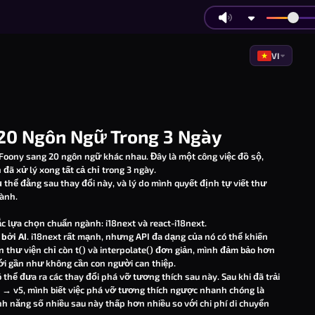
VI
o 20 Ngôn Ngữ Trong 3 Ngày
Foony sang 20 ngôn ngữ khác nhau. Đây là một công việc đồ sộ,
 xử lý xong tất cả chỉ trong 3 ngày.
 thể đằng sau thay đổi này, và lý do mình quyết định tự viết thư
gành.
hắc lựa chọn chuẩn ngành:
i18next
và
react-i18next
.
 bởi AI
.
i18next
rất mạnh, nhưng API đa dạng của nó có thể khiến
n thư viện chỉ còn
t()
và
interpolate()
đơn giản, mình đảm bảo hơn
với gần như không cần con người can thiệp.
 thể đưa ra các thay đổi phá vỡ tương thích sau này. Sau khi đã trải
 → v5
, mình biết việc phá vỡ tương thích ngược nhanh chóng là
ính năng số nhiều sau này thấp hơn nhiều so với chi phí di chuyển