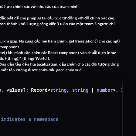
hù hợp chính xác với nhu cầu của team mình.
ặc biệt để cho phép AI tái cấu trúc tự động với độ chính xác cao.
hoàn thành khối lượng công việc 3 tuần của một team 5 người chỉ
au khi gzip. Nó cung cấp hai hàm chính:
getTranslation()
cho các ngữ
component.
te()
khi mình cần chèn các React component vào chuỗi dịch (như
lo {{thing}}", {thing: 'World'}
.
ng dẫn tệp đến file localization, dấu chấm cho các đối tượng lồng
ng một tệp không được chứa dấu gạch chéo xuôi.
s
,
 values
?
:
 Record
<
string
,
string
|
number
>
,
 local
 indicates a namespace
;