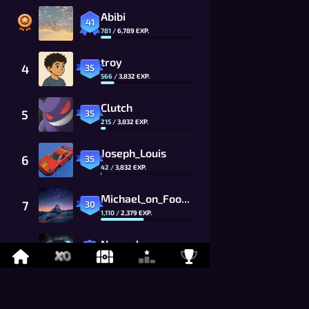
Abibi
41
781
/
6,789
EXP.
troy
4
35
566
/
3,832
EXP.
Clutch
5
35
215
/
3,832
EXP.
Joseph_Louis
6
35
42
/
3,832
EXP.
Michael_on_Foony
7
30
1,110
/
2,379
EXP.
Namaskar
8
26
869
/
1,625
EXP.
LYCAN
9
26
675
/
1,625
EXP.