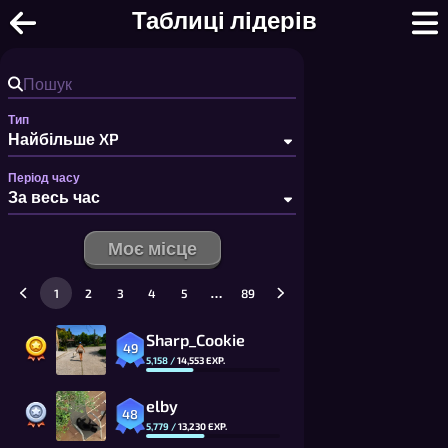
Хрестики-нулики - Безкоштовні хрес
Таблиці лідерів
Тип
Період часу
Моє місце
…
1
2
3
4
5
89
Sharp_Cookie
49
5,158
/
14,553
EXP.
elby
48
5,779
/
13,230
EXP.