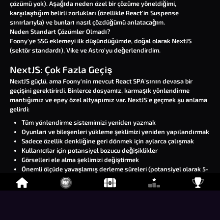
çözümü yok). Aşağıda neden özel bir çözüme yöneldiğimi,
karşılaştığım belirli zorlukları (özellikle React'in Suspense
sınırlarıyla) ve bunları nasıl çözdüğümü anlatacağım.
Neden Standart Çözümler Olmadı?
Foony'ye SSG eklemeyi ilk düşündüğümde, doğal olarak NextJS
(sektör standardı), Vike ve Astro'yu değerlendirdim.
NextJS: Çok Fazla Geçiş
NextJS güçlü, ama Foony'nin mevcut React SPA'sının devasa bir
geçişini gerektirirdi. Binlerce dosyamız, karmaşık yönlendirme
mantığımız ve epey özel altyapımız var. NextJS'e geçmek şu anlama
gelirdi:
Tüm yönlendirme sistemimizi yeniden yazmak
Oyunları ve bileşenleri yükleme şeklimizi yeniden yapılandırmak
Sadece özellik denkliğine geri dönmek için aylarca çalışmak
Kullanıcılar için potansiyel bozucu değişiklikler
Görselleri ele alma şeklimizi değiştirmek
Önemli ölçüde yavaşlamış derleme süreleri (potansiyel olarak 5-
30 dakika. Bunu destekleyecek somut rakamlarım yok, sadece
GitHub'daki 5 yıllık şu tartışma
var)
Tüm ekibin yeni bir şey (NextJS) öğrenmesi ve sonsuza dek daha
yavaş geliştirici hızı
NextJS bozucu değişiklikler yapmaya karar verdiğinde her