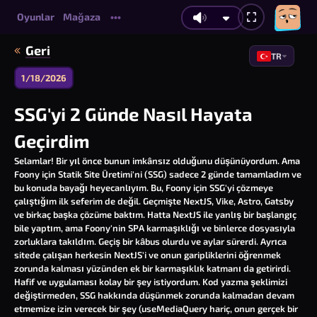
Oyunlar
Mağaza
•••
Geri
TR
1/18/2026
SSG'yi 2 Günde Nasıl Hayata
Geçirdim
Selamlar! Bir yıl önce bunun imkânsız olduğunu düşünüyordum. Ama
Foony için Statik Site Üretimi'ni (SSG) sadece 2 günde tamamladım ve
bu konuda bayağı heyecanlıyım. Bu, Foony için SSG'yi çözmeye
çalıştığım ilk seferim de değil. Geçmişte NextJS, Vike, Astro, Gatsby
ve birkaç başka çözüme baktım. Hatta NextJS ile yanlış bir başlangıç
bile yaptım, ama Foony'nin SPA karmaşıklığı ve binlerce dosyasıyla
zorluklara takıldım. Geçiş bir kâbus olurdu ve aylar sürerdi. Ayrıca
sitede çalışan herkesin NextJS'i ve onun garipliklerini öğrenmek
zorunda kalması yüzünden ek bir karmaşıklık katmanı da getirirdi.
Hafif ve uygulaması kolay bir şey istiyordum. Kod yazma şeklimizi
değiştirmeden, SSG hakkında düşünmek zorunda kalmadan devam
etmemize izin verecek bir şey (
useMediaQuery
hariç, onun gerçek bir