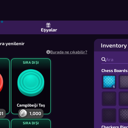
 Dama ve Draughts: Arkadaşlarınla ve
Eşyalar
a yenilenir
Inventory
Burada ne çıkabilir?
SIRA DIŞI
Chess Boards
1
Camgöbeği Taş
01
1,000
SIRA DIŞI
Checkers Pie