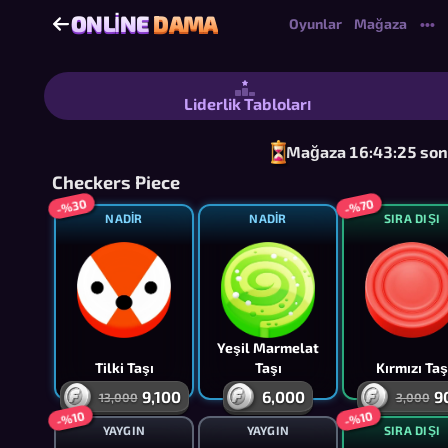
ONLINE
DAMA
ONLINE
DAMA
Oyunlar
Mağaza
•••
Online Dama - Ücretsiz Çok Oyunculu
Liderlik Tabloları
Mağaza 16:43:25 sonr
Checkers Piece
-%30
-%70
NADIR
NADIR
SIRA DIŞI
Yeşil Marmelat
Tilki Taşı
Taşı
Kırmızı Taş
9,100
6,000
9
13,000
3,000
-%10
-%10
YAYGIN
YAYGIN
SIRA DIŞI