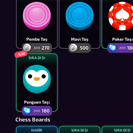
Pembe Taş
Mavi Taş
Poker Taşı
270
500
18
300
200
-%10
SIRA DIŞI
Penguen Taşı
180
200
Chess Boards
NADIR
SIRA DIŞI
SIRA DIŞI