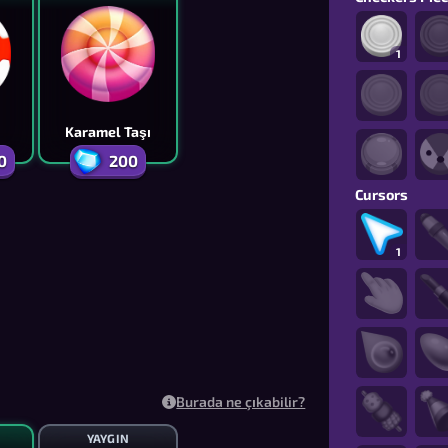
1
Karamel Taşı
0
200
Cursors
1
Burada ne çıkabilir?
YAYGIN