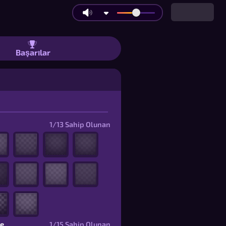
ya 7 Yapay Zekâ Botuna Karşı Oyna | 
Başarılar
1/13
Sahip Olunan
ce
1/15
Sahip Olunan