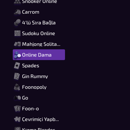
Snooker Online
Carrom
4'lü Sıra Bağla
Sudoku Online
Mahjong Solitaire
Online Dama
Spades
Gin Rummy
Foonopoly
Go
Foon-o
Çevrimiçi Yapboz
Kızma Birader