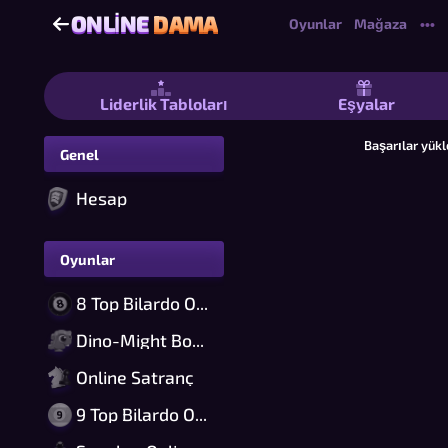
ONLINE
DAMA
ONLINE
DAMA
Oyunlar
Mağaza
•••
Online Dama - Ücretsiz Çok Oyunculu
Liderlik Tabloları
Eşyalar
Başarılar yükle
Genel
Hesap
Oyunlar
8 Top Bilardo Online
Dino-Might Bomber Online
Online Satranç
9 Top Bilardo Online