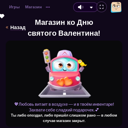
Игры
Магазин
•••
💗
💗
💗
💖
💖
💝
💝
💗
💗
💗
💝
💝
💝
💖
💝
💗
💖
💗
💖
💗
💗
💝
💗
💗
💗
💖
💝
💝
💗
💝
💗
💖
💝
💝
💗
💝
💗
💗
💖
💗
💝
💝
💖
💗
💝
💖
💗
💖
💗
Магазин ко Дню
Назад
святого Валентина!
💖Любовь витает в воздухе — и в твоём инвентаре!
Захвати себе сладкий подарочек.💕
Ты либо опоздал, либо пришёл слишком рано — в любом
случае магазин закрыт.