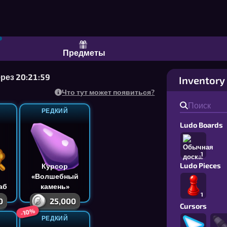
я 2–4 друзей или тренировки соло
Предметы
рез 20:21:58
Inventory
Что тут может появиться?
РЕДКИЙ
Ludo Boards
1
Ludo Pieces
Курсор
«Волшебный
аб
камень»
1
0
25,000
Cursors
-10%
РЕДКИЙ