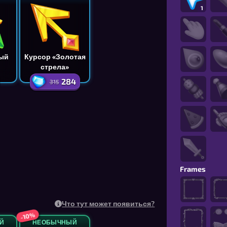
1
ый
Курсор «Золотая
стрела»
284
315
Frames
Что тут может появиться?
-10%
Й
НЕОБЫЧНЫЙ