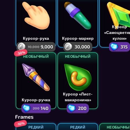
Курсор
«Самоцветн
Курсор-рука
Курсор-маркер
кулон»
9,000
30,000
315
10,000
-30%
НЕОБЫЧНЫЙ
НЕОБЫЧНЫЙ
Курсор «Лист-
Курсор-ручка
макаронина»
140
200
200
Frames
-10%
РЕДКИЙ
РЕДКИЙ
НЕОБЫЧНЫ