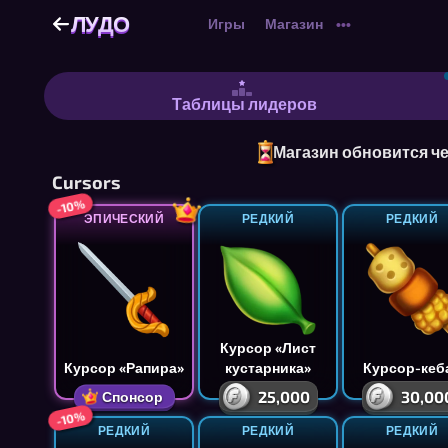
ЛУДО
ЛУДО
Игры
Магазин
•••
Лудо - Бесплатное Лудо онлайн дл
Таблицы лидеров
Магазин обновится че
Cursors
-10%
ЭПИЧЕСКИЙ
РЕДКИЙ
РЕДКИЙ
Курсор «Лист
Курсор «Рапира»
кустарника»
Курсор-кеб
25,000
30,00
Спонсор
-10%
РЕДКИЙ
РЕДКИЙ
РЕДКИЙ