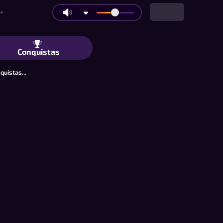
••
2 Jogadores com Amigos, no Seu Naveg
Conquistas
uistas...