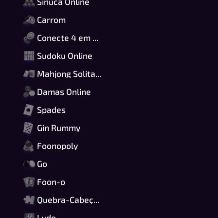
Sinuca Online
Carrom
Conecte 4 em Linha
Sudoku Online
Mahjong Solitaire
Damas Online
Spades
Gin Rummy
Foonopoly
Go
Foon-o
Quebra-Cabeça Online
Ludo