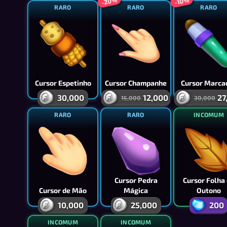
-20%
-10%
RARO
RARO
RARO
Cursor Espetinho
Cursor Champanhe
Cursor Marca
30,000
12,000
27
15,000
30,000
RARO
RARO
INCOMUM
Cursor Pedra
Cursor Folha
Cursor de Mão
Mágica
Outono
10,000
25,000
200
INCOMUM
INCOMUM