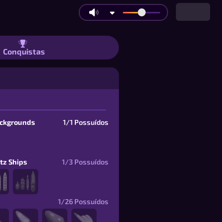
de Torneio | Itens
Conquistas
ackgrounds
1/1
Possuídos
itz Ships
1/3
Possuídos
1/26
Possuídos