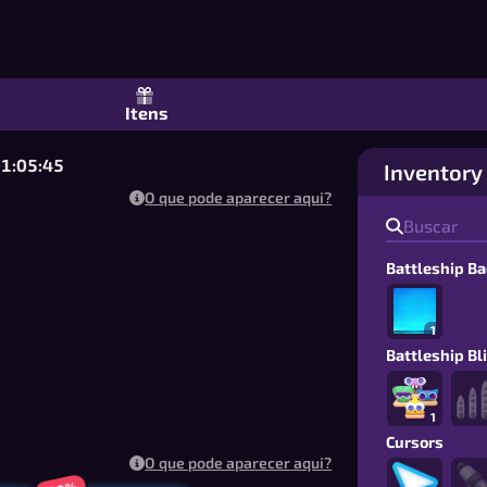
a Naval Grátis: 1v1 Online ou Chaves 
Itens
01:05:45
Inventory
O que pode aparecer aqui?
Battleship B
1
Battleship Bl
1
Cursors
O que pode aparecer aqui?