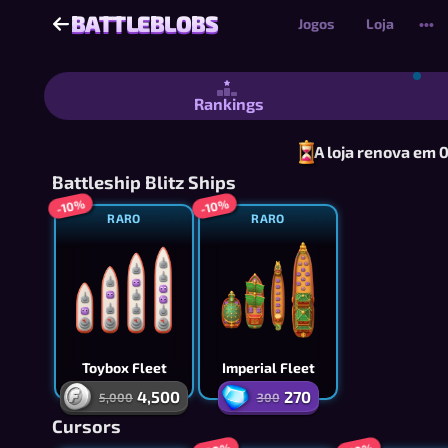
BATTLEBLOBS
BATTLEBLOBS
Jogos
Loja
•••
Battleblobs - Jogo Naval Estilo Batalh
Rankings
A loja renova em 
Battleship Blitz Ships
-10%
-10%
RARO
RARO
Toybox Fleet
Imperial Fleet
4,500
270
5,000
300
Cursors