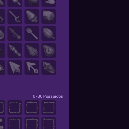
0/36
Possuídos