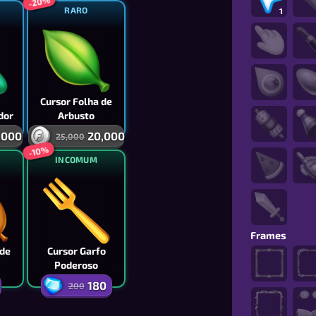
-20%
RARO
1
Cursor Folha de
dor
Arbusto
,000
20,000
25,000
-10%
INCOMUM
Frames
 de
Cursor Garfo
Poderoso
180
200