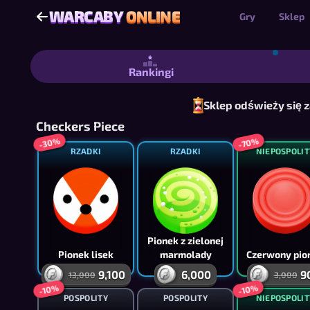
WARCABY
ONLINE
WARCABY
ONLINE
Gry
Sklep
Warcaby Online - Darmowe warcaby i d
Rankingi
Sklep odświeży się 
Checkers Piece
-30%
-70%
RZADKI
RZADKI
NIEPOSPOLIT
Pionek z zielonej
Pionek lisek
marmolady
Czerwony pio
9,100
6,000
9
13,000
3,000
-10%
-10%
POSPOLITY
POSPOLITY
NIEPOSPOLIT