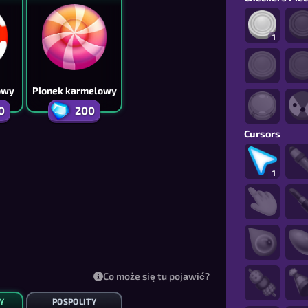
1
owy
Pionek karmelowy
0
200
Cursors
1
Co może się tu pojawić?
Y
POSPOLITY