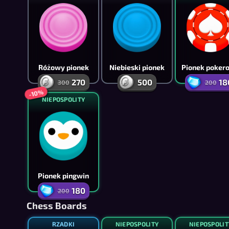
Różowy pionek
Niebieski pionek
Pionek poker
270
500
18
300
200
-10%
NIEPOSPOLITY
Pionek pingwin
180
200
Chess Boards
RZADKI
NIEPOSPOLITY
NIEPOSPOLIT