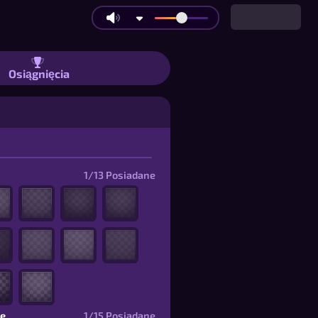
znajomymi lub z 7 botami AI | Przed
Osiągnięcia
1/13
Posiadane
ce
1/15
Posiadane