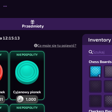
•••
raughts dla wielu graczy: zagraj ze 
Przedmioty
za 12:15:13
Inventory
Co może się tu pojawić?
Y
NIEPOSPOLITY
Chess Boards
1
nek
Cyjanowy pionek
01
1,000
Y
NIEPOSPOLITY
Checkers Pie