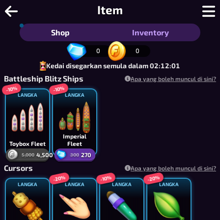
Battleblobs - Permainan Tentera Lau
Item
Shop
Inventory
0
0
Kedai disegarkan semula dalam 02:12:01
Battleship Blitz Ships
Apa yang boleh muncul di sini?
-10%
-10%
LANGKA
LANGKA
Imperial
Toybox Fleet
Fleet
4,500
270
5,000
300
Cursors
Apa yang boleh muncul di sini?
-20%
-20%
-10%
LANGKA
LANGKA
LANGKA
LANGKA