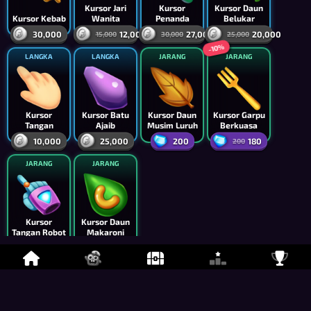
Kursor Jari
Kursor
Kursor Daun
Kursor Kebab
Wanita
Penanda
Belukar
30,000
12,000
27,000
20,000
15,000
30,000
25,000
-10%
LANGKA
LANGKA
JARANG
JARANG
Kursor
Kursor Batu
Kursor Daun
Kursor Garpu
Tangan
Ajaib
Musim Luruh
Berkuasa
10,000
25,000
200
180
200
JARANG
JARANG
Kursor
Kursor Daun
Tangan Robot
Makaroni
200
200
Frames
Apa yang boleh muncul di sini?
-20%
LANGKA
LANGKA
JARANG
JARANG