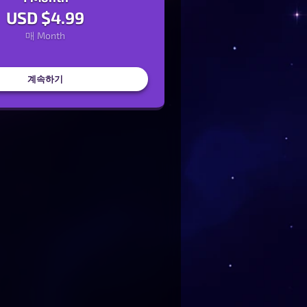
USD $
4.99
매
Month
계속하기