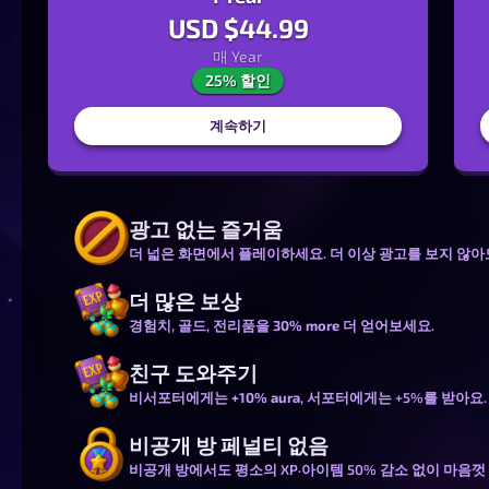
USD $
44.99
매
Year
25% 할인
계속하기
광고 없는 즐거움
더 넓은 화면에서 플레이하세요. 더 이상 광고를 보지 않아
더 많은 보상
경험치, 골드, 전리품을
30% more
더 얻어보세요.
친구 도와주기
비
서포터
에게는
+10% aura
,
서포터
에게는
+5%
를 받아요.
비공개 방 페널티 없음
비공개 방에서도 평소의 XP·아이템 50% 감소 없이 마음껏