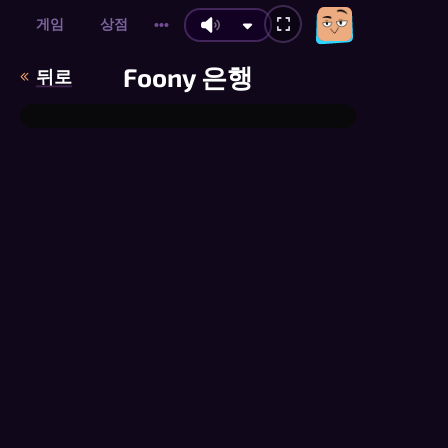
게임
상점
•••
Foony 은행
뒤로