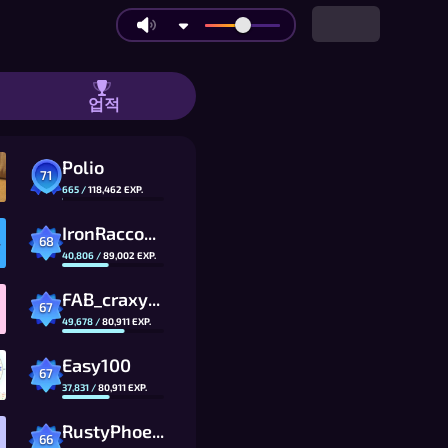
료 2인용 체스, 브라우저에서 바로 | 리
업적
Polio
71
665
/
118,462
EXP.
IronRaccoonXlwW_CG
68
40,806
/
89,002
EXP.
FAB_craxygames_CG
67
49,678
/
80,911
EXP.
Easy100
67
37,831
/
80,911
EXP.
RustyPhoenix3ih4_CG
66