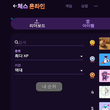
체스
온라인
체스
온라인
게임
상점
•••
체스 온라인 - 친구와 둘이서 즐기는 무
리더보드
아이템
종류
기간
내 순위
4
5