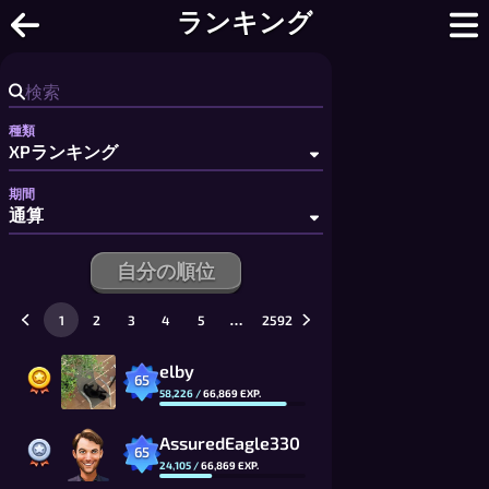
オンラインチェッカー - 無料マルチ
ランキング
種類
期間
自分の順位
…
1
2
3
4
5
2592
elby
65
58,226
/
66,869
EXP.
AssuredEagle330
65
24,105
/
66,869
EXP.