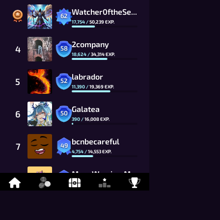
Watcher0ftheSealsVTOMCAT
62
17,754
/
50,239
EXP.
2company
4
58
18,624
/
34,314
EXP.
labrador
5
52
11,390
/
19,369
EXP.
Galatea
6
50
390
/
16,008
EXP.
bcnbecareful
7
49
4,754
/
14,553
EXP.
MoonWarrior_MwG8_CG
8
48
7,255
/
13,230
EXP.
kevitisMCFC
9
46
8,499
/
10,934
EXP.