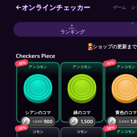
オンラインチェッカー
オンラインチェッカー
ゲーム
シ
オンラインチェッカー - 無料マルチ
ランキング
ショップの更新まで 11
Checkers Piece
-10%
-10%
アンコモン
アンコモン
アンコモン
シアンのコマ
緑のコマ
黄色のコマ
900
1,500
1,
1,000
2,000
-30%
-10%
コモン
コモン
アンコモン