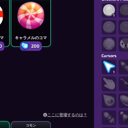
1
マ
キャラメルのコマ
0
200
Cursors
1
ここに登場するのは？
コモン