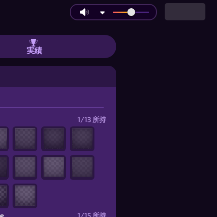
や7段階のAIボットと対戦しよう |
実績
1/13
所持
ce
1/15
所持