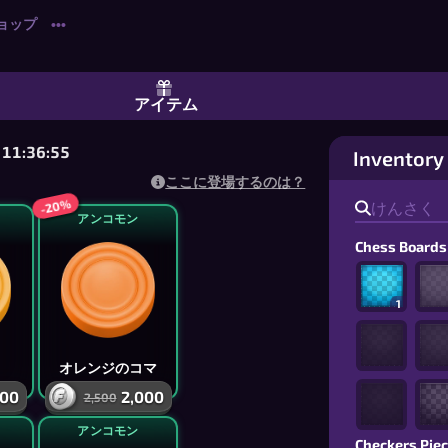
ョップ
•••
プレイヤーのチェッカー＆ドラフツ：友達
アイテム
:36:54
Inventory
ここに登場するのは？
-20%
アンコモン
Chess Boards
1
オレンジのコマ
800
2,000
2,500
アンコモン
Checkers Pie