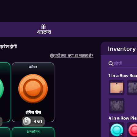
कड़ा गिराओ, आप जीत गए | आइटम्स
आइटम्स
फ्रेश होगी
Inventory
यहाँ क्या-क्या आ सकता है?
कॉमन
1 in a Row Bo
1
ऑरेंज पीस
4 in a Row Pi
350
अनकॉमन
1