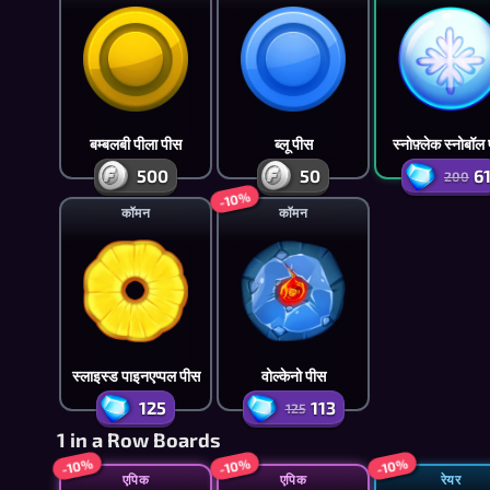
बम्बलबी पीला पीस
ब्लू पीस
स्नोफ़्लेक स्नोबॉल
500
50
6
200
-10%
कॉमन
कॉमन
स्लाइस्ड पाइनएप्पल पीस
वोल्केनो पीस
125
113
125
1 in a Row Boards
-10%
-10%
-10%
एपिक
एपिक
रेयर