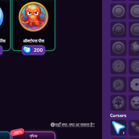
 पीस
ऑक्टोपस पीस
1
200
Cursors
यहाँ क्या-क्या आ सकता है?
-20%
1
एपिक