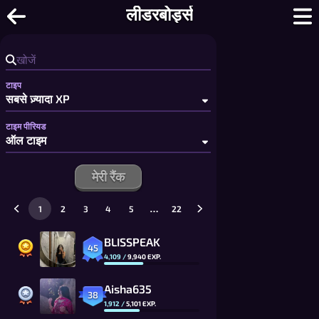
गो - गो ऑनलाइन खेलो: फास्ट 9x9 से लेकर पूरा 19
लीडरबोर्ड्स
टाइप
टाइम पीरियड
मेरी रैंक
…
1
2
3
4
5
22
BLISSPEAK
45
4,109
/
9,940
EXP.
Aisha635
38
1,912
/
5,101
EXP.