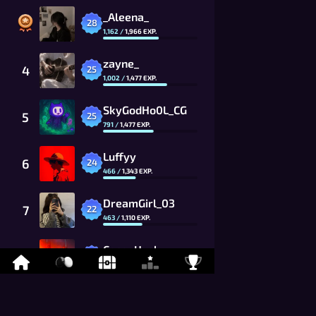
_Aleena_
28
1,162
/
1,966
EXP.
zayne_
4
25
1,002
/
1,477
EXP.
SkyGodHo0L_CG
5
25
791
/
1,477
EXP.
Luffyy
6
24
466
/
1,343
EXP.
DreamGirl_03
7
22
463
/
1,110
EXP.
CocoaHusky
8
21
759
/
1,009
EXP.
_Claire_
9
20
120
/
917
EXP.