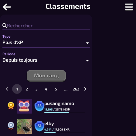
Battleblobs - Jeu naval gratuit style 
Classements
Type
Période
Mon rang
…
1
2
3
4
5
262
pusanginamo
55
15,595
/
25,781
EXP.
elby
51
4,914
/
17,609
EXP.