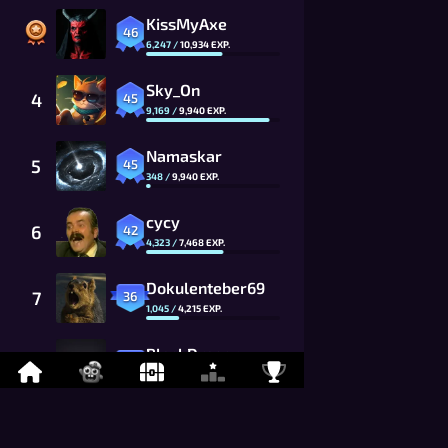
KissMyAxe
46
6,247
/
10,934
EXP.
Sky_On
4
45
9,169
/
9,940
EXP.
Namaskar
5
45
348
/
9,940
EXP.
cycy
6
42
4,323
/
7,468
EXP.
Dokulenteber69
7
36
1,045
/
4,215
EXP.
BlackDragon_
8
36
970
/
4,215
EXP.
Joseph_Louis
9
35
839
/
3,832
EXP.