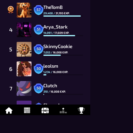
TheTomB
57
29,408
/
31,195
EXP.
Arya_Stark
4
51
14,091
/
17,609
EXP.
SkinnyCookie
5
50
7,053
/
16,008
EXP.
leolsm
6
50
1,234
/
16,008
EXP.
Clutch
7
50
310
/
16,008
EXP.
Flawed
8
49
13,325
/
14,553
EXP.
Da_chyt
9
49
11,875
/
14,553
EXP.