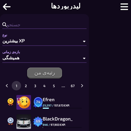
ها | لیدربوردها
لیدربوردها
نوع
بازه‌ی زمانی
رتبه‌ی من
…
1
2
3
4
5
67
Efren
74
25,297
/
157,673
EXP.
BlackDragon_
69
846
/
97,903
EXP.