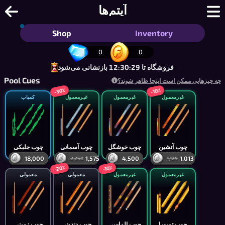
آیتم‌ها
Shop
Inventory
0
0
فروشگاه تا 12:30:29 بازنشانی می‌شود
Pool Cues
چه چیزهایی ممکن است اینجا ظاهر شوند؟
-30٪
-10٪
غیرمعمول
غیرمعمول
غیرمعمول
کمیاب
چوب آتشین
چوب خوشگل
چوب آسمانی
چوب جلبکی
18,000
1,575
4,500
1,013
2,250
1,125
-20٪
-10٪
غیرمعمول
غیرمعمول
معمولی
معمولی
چوب تمپورا
چوب الماسی
چوب دندونی
چوب زمینی