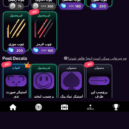
75
360
180
200
450
200
-20٪
غیرمعمول
غیرمعمول
چوب قرمز
چوب موزی
200
160
200
Pool Decals
چه چیزهایی ممکن است اینجا ظاهر شوند؟
-20٪
-10٪
معمولی
معمولی
غیرمعمول
کمیاب
برچسب این
استیکر صورت
طرف
استیکر نماد پیک
برچسب لبخند
تدی
540
700
1,000
حامی
600
-10٪
معمولی
معمولی
معمولی
معمولی