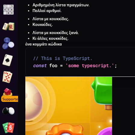
Αριθμημένη λίστα πραγμάτων.
Πολλοί αριθμοί.
Παίξε Σουντόκου Online
Λίστα με κουκκίδες.
Κουκκίδες.
Παίξε Mahjong Solitaire
Λίστα με κουκκίδες ξανά.
Κι άλλες κουκκίδες.
ένα κομμάτι κώδικα
Παίξε Ντάμα Online
// This is TypeScript.
Παίξε Spades
const
 foo 
=
'some typescript.'
;
Παίξε Gin Rummy
Παίξε Foonopoly
Supporters
Παίξε Γκο
Παίξε Φουν-ο