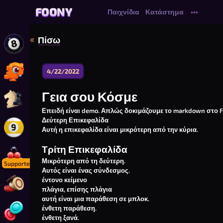
FOONY
FOONY
Παιχνίδια
Κατάστημα
•••
Πίσω
Παίξε 8 Ball Pool Online
4/22/2022
Παίξε Dino-Might Bomber Online
Γεια σου Κόσμε
Παίξε Σκάκι Online
Επειδή είναι demo. Απλώς δοκιμάζουμε το markdown στο F
Δεύτερη Επικεφαλίδα
Αυτή η επικεφαλίδα είναι μικρότερη από την κύρια.
Παίξε 9 Ball Pool Online
Τρίτη Επικεφαλίδα
Παίξε Snooker Online
Μικρότερη από τη δεύτερη.
Supporters
Αυτός είναι ένας σύνδεσμος.
έντονο κείμενο
Παίξε Carrom
πλάγια, επίσης πλάγια
αυτή είναι μια παράθεση σε μπλοκ.
ένθετη παράθεση.
Παίξε 4 στη Σειρά
ένθετη ξανά.