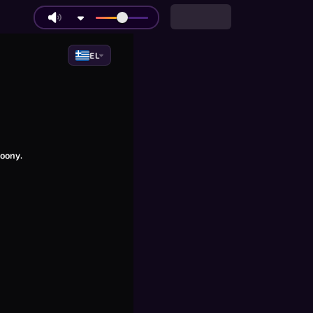
EL
oony.