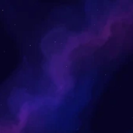
0
/
150
EXP