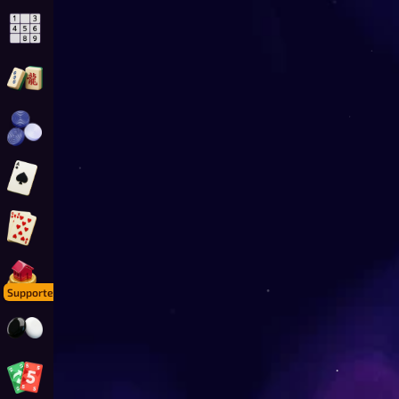
1
Παίξε Σουντόκου Online
Παίξε Mahjong Solitaire
Παίξε Ντάμα Online
Παίξε Spades
Παίξε Gin Rummy
Παίξε Foonopoly
Supporters
Παίξε Γκο
Παίξε Φουν-ο