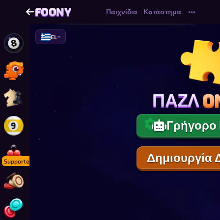
FOONY
FOONY
Παιχνίδια
Κατάστημα
•••
EL
Παίξε 8 Ball Pool Online
Παίξε Dino-Might Bomber Online
ΠΑΖΛ
O
ΠΑΖΛ
O
Παίξε Σκάκι Online
Γρήγορο 
Παίξε 9 Ball Pool Online
Δημιουργία 
Παίξε Snooker Online
Supporters
Παίξε Carrom
Παίξε 4 στη Σειρά