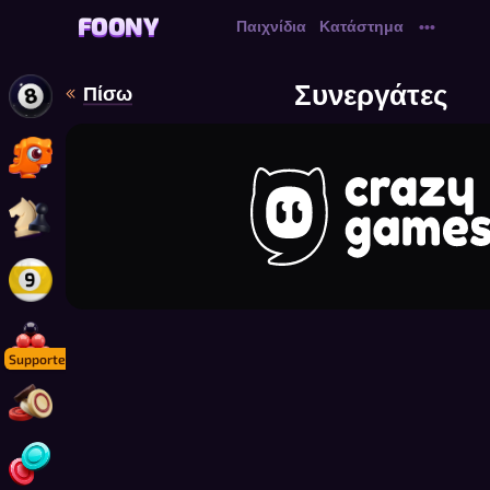
FOONY
FOONY
Παιχνίδια
Κατάστημα
•••
Συνεργάτες
Πίσω
Παίξε 8 Ball Pool Online
Παίξε Dino-Might Bomber Online
Παίξε Σκάκι Online
Παίξε 9 Ball Pool Online
Παίξε Snooker Online
Supporters
Παίξε Carrom
Παίξε 4 στη Σειρά