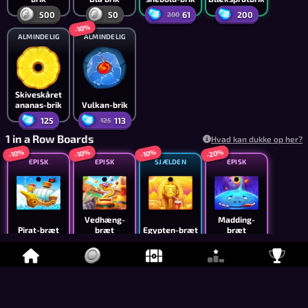
500
50
61
200
200
-10%
ALMINDELIG
ALMINDELIG
Skiveskåret
ananas-brik
Vulkan-brik
125
113
125
1 in a Row Boards
Hvad kan dukke op her?
-20%
-10%
-10%
-10%
EPISK
EPISK
SJÆLDEN
EPISK
Vedhæng-
Madding-
Pirat-bræt
bræt
Egypten-bræt
bræt
67,500
45,000
18,000
316
75,000
50,000
19,999
395
-10%
EPISK