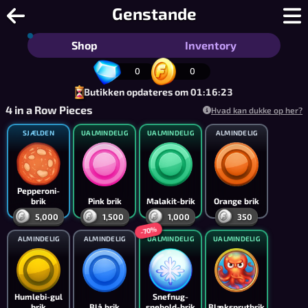
1-på-stribe - Det Nemmeste Spil Noge
Genstande
Shop
Inventory
0
0
Butikken opdateres om 01:16:23
4 in a Row Pieces
Hvad kan dukke op her?
SJÆLDEN
UALMINDELIG
UALMINDELIG
ALMINDELIG
Pepperoni-
brik
Pink brik
Malakit-brik
Orange brik
5,000
1,500
1,000
350
-70%
ALMINDELIG
ALMINDELIG
UALMINDELIG
UALMINDELIG
Humlebi-gul
Snefnug-
brik
Blå brik
snebold-brik
Blæksprutbrik