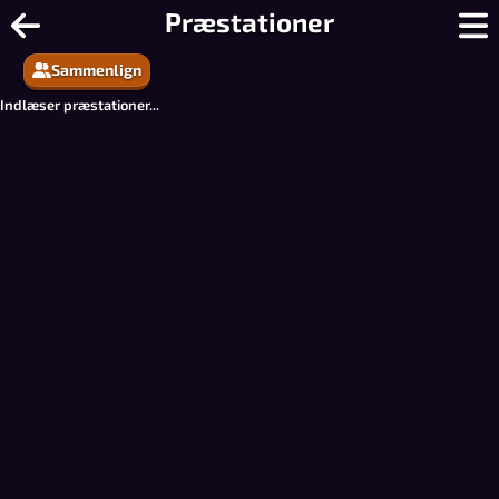
1-på-stribe - Det Nemmeste Spil Nogen
Præstationer
Sammenlign
Indlæser præstationer...