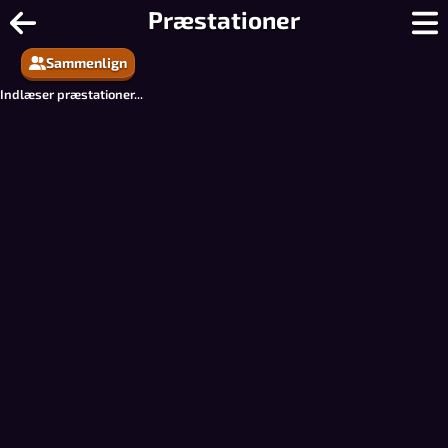
Skak Online - Gratis 2-spiller skak f
Præstationer
Sammenlign
Indlæser præstationer...