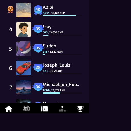
Abibi
40
5,259
/
6,172
EXP.
troy
4
35
566
/
3,832
EXP.
Clutch
5
35
215
/
3,832
EXP.
Joseph_Louis
6
35
42
/
3,832
EXP.
Michael_on_Foony
7
30
1,060
/
2,379
EXP.
Namaskar
8
26
869
/
1,625
EXP.
LYCAN
9
26
675
/
1,625
EXP.