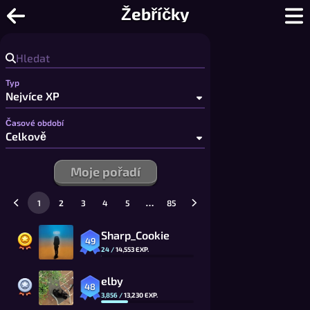
Piškvorky - Piškvorky pro 2 hráče zd
Žebříčky
Typ
Časové období
Moje pořadí
…
1
2
3
4
5
85
Sharp_Cookie
49
24
/
14,553
EXP.
elby
48
3,856
/
13,230
EXP.