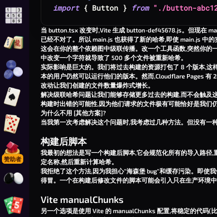
import
{
Button
}
from
"./button-abc1
玩 在线数独
当
button.tsx
改变时,Vite 生成
button-def45678.js
。但现在
mai
已经不对了。所以
main.js
也获得了新的哈希,即使
main.js
中的
玩 麻将连连看接龙
这会在你的整个依赖图中级联传播。改一个工具函数,突然你的一半
中改变一个字符就导致了 500 多个文件被重新哈希。
实际影响是巨大的。我们将过去构建的资源打包了 8 个版本,这样当我们
玩 在线西洋跳棋
本的用户仍然可以运行他们的版本。然而,Cloudflare Pages 有 
改动让我们创建的文件数量爆炸式增长。
解决级联哈希问题让我们能够存储更多过去的构建,而不会触及
玩 黑桃
构建时出错的可能性,因为他们请求的文件极有可能恰好是我们
为什么不用 [其他方案]?
当我第一次考虑解决这个问题时,我考虑过几种方法。但没有一
玩 金拉米
构建后脚本
我最初的想法是写一个构建后脚本,它会规范化所有的导入路径,
玩 Foonopoly
赞助者
定名称,然后重新计算哈希。
我拒绝了这个方法,因为我担心"海森堡 bug"和缓存污染。即使我们在 
得冒。一个在构建后修改文件的脚本可能会引入只在生产环境中出现的
玩 围棋
Vite manualChunks
玩 Foon-o
另一个选项是使用 Vite 的
manualChunks
配置,将稳定的代码(