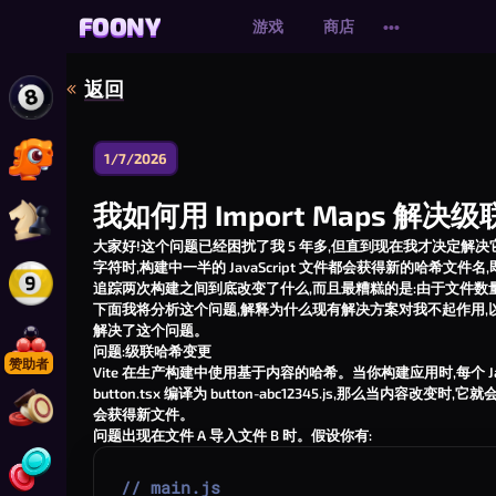
FOONY
FOONY
游戏
商店
•••
返回
玩 在线 8 球台球
1/7/2026
玩 恐龙轰炸大作战 Online
我如何用 Import Maps 解
玩 在线国际象棋
大家好!这个问题已经困扰了我 5 年多,但直到现在我才决定解
字符时,构建中一半的 JavaScript 文件都会获得新的哈希
追踪两次构建之间到底改变了什么,而且最糟糕的是:由于文件数量限制,我的
玩 9号球台球在线版
下面我将分析这个问题,解释为什么现有解决方案对我不起作用,以及我如何
解决了这个问题。
问题:级联哈希变更
玩 在线斯诺克
赞助者
Vite 在生产构建中使用基于内容的哈希。当你构建应用时,每个 J
button.tsx
编译为
button-abc12345.js
,那么当内容改变时,它就
会获得新文件。
玩 卡罗姆弹球棋
问题出现在文件 A 导入文件 B 时。假设你有:
玩 四子连珠
// main.js