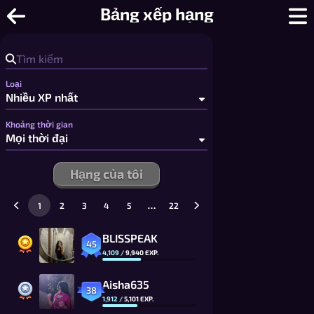
Cờ Vây - Chơi Cờ Vây Online: Từ Bàn 
Bảng xếp hạng
Loại
Khoảng thời gian
Hạng của tôi
…
1
2
3
4
5
22
BLISSPEAK
45
4,109
/
9,940
EXP.
Aisha635
38
1,912
/
5,101
EXP.