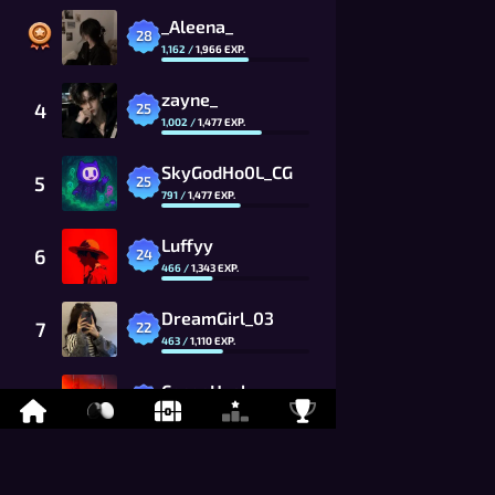
_Aleena_
28
1,162
/
1,966
EXP.
zayne_
4
25
1,002
/
1,477
EXP.
SkyGodHo0L_CG
5
25
791
/
1,477
EXP.
Luffyy
6
24
466
/
1,343
EXP.
DreamGirl_03
7
22
463
/
1,110
EXP.
CocoaHusky
8
21
759
/
1,009
EXP.
_Claire_
9
20
120
/
917
EXP.