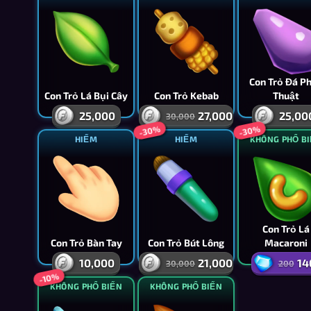
Con Trỏ Đá P
Con Trỏ Lá Bụi Cây
Con Trỏ Kebab
Thuật
25,000
27,000
25,00
30,000
-30%
-30%
HIẾM
HIẾM
KHÔNG PHỔ B
Con Trỏ Lá
Con Trỏ Bàn Tay
Con Trỏ Bút Lông
Macaroni
10,000
21,000
14
30,000
200
-10%
KHÔNG PHỔ BIẾN
KHÔNG PHỔ BIẾN