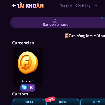
T
ÀI
KHO
ẢN
T
ÀI
KHO
ẢN
Trò chơi
Cửa Hàng
•••
Tài Khoản | Vật phẩm
Bảng xếp hạng
Cửa hàng làm mới sa
Currencies
Xu x 200
10
Cursors
-10%
HIẾM
HIẾM
HIẾM