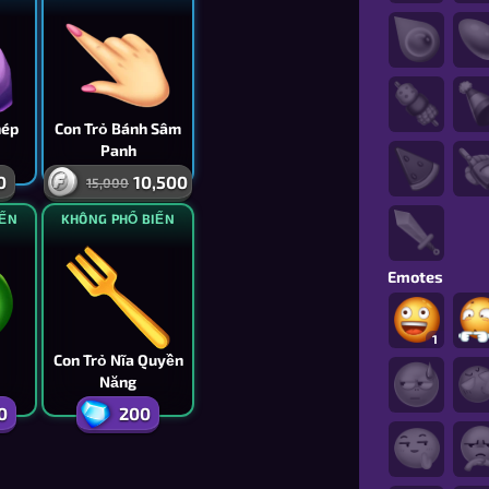
hép
Con Trỏ Bánh Sâm
Panh
0
10,500
15,000
IẾN
KHÔNG PHỔ BIẾN
Emotes
1
Con Trỏ Nĩa Quyền
Năng
0
200