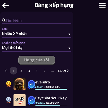
Nối 4 Hàng - Nối 4 Hàng Nhiều Người 
Bảng xếp hạng
Loại
Khoảng thời gian
Hạng của tôi
…
1
2
3
4
5
13209
evandro
78
227,591
/
230,849
EXP.
PsychiatricTurkey
72
100,995
/
130,308
EXP.