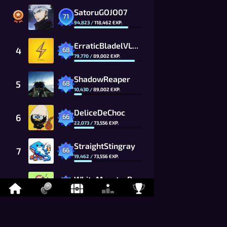
SatoruGOJO07
71
94,823
/
118,462
EXP.
ErraticBladelVLZ_CG
4
68
79,770
/
89,002
EXP.
ShadowReaper
5
68
10,430
/
89,002
EXP.
DeliceDeChoc
6
66
22,073
/
73,556
EXP.
StraightStingray
7
66
19,462
/
73,556
EXP.
WhiteMonsterRVWk_CG
8
65
65,876
/
66,869
EXP.
bigdog1
9
65
7,407
/
66,869
EXP.