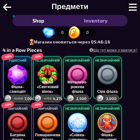
1 в ряд - Найпростіша гра у світі: 
Предмети
Shop
Inventory
0
0
Магазин оновиться через 05:46:16
4 in a Row Pieces
Що тут може з'явитися?
-30%
-10%
РІДКІСНИЙ
НЕЗВИЧАЙНИЙ
НЕЗВИЧАЙНИЙ
НЕЗВИЧАЙНИЙ
Фішка
Металево-
Фішка-
«Святковий
рожева
самоцвіт
вінок»
фішка
Сіра фішка
7,000
4,275
2,500
3,000
10,000
4,750
-30%
-10%
ЗВИЧАЙНИЙ
ЗВИЧАЙНИЙ
НЕЗВИЧАЙНИЙ
НЕЗВИЧАЙНИЙ
Фішка
Багряна
Помаранчева
«Сніжка-
Фішка-
фішка
фішка
сніжинка»
восьминіг