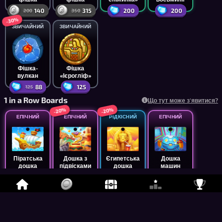
140
315
200
200
200
350
-30%
ЗВИЧАЙНИЙ
ЗВИЧАЙНИЙ
Фішка-
Фішка
вулкан
«Ієрогліф»
88
125
125
1 in a Row Boards
Що тут може з'явитися?
-20%
-20%
ЕПІЧНИЙ
ЕПІЧНИЙ
РІДКІСНИЙ
ЕПІЧНИЙ
Піратська
Дошка з
Єгипетська
Дошка
дошка
підвісками
дошка
машин
75,000
40,000
16,000
395
50,000
19,999
-20%
ЕПІЧНИЙ