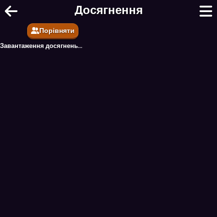
Dino-Might Bomber Online - Безкош
Досягнення
Порівняти
Завантаження досягнень...