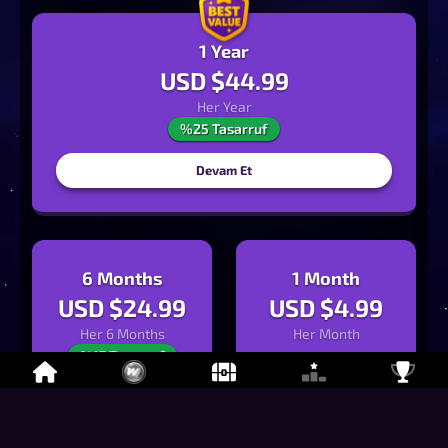
1 Year
USD $
44.99
Her
Year
%25 Tasarruf
Devam Et
6 Months
1 Month
USD $
24.99
USD $
4.99
Her
6 Months
Her
Month
%17 Tasarruf
Devam Et
Devam Et