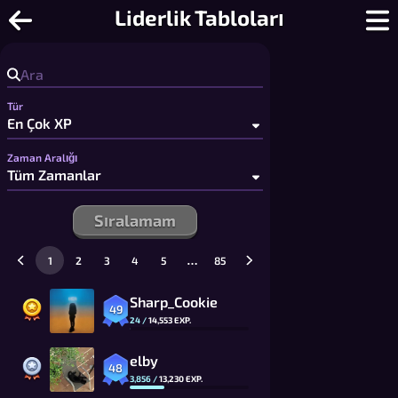
Tik Tak Toe - Ücretsiz 2 Kişilik Tik Ta
Liderlik Tabloları
Tür
Zaman Aralığı
Sıralamam
…
1
2
3
4
5
85
Sharp_Cookie
49
24
/
14,553
EXP.
elby
48
3,856
/
13,230
EXP.