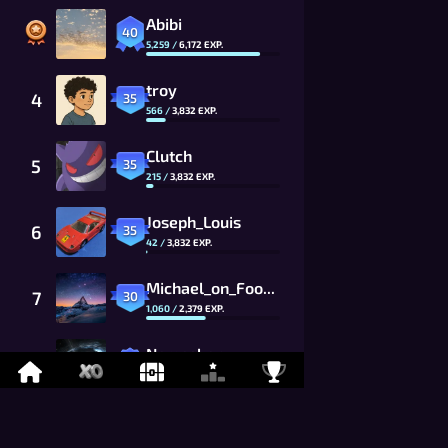
Abibi
40
5,259
/
6,172
EXP.
troy
4
35
566
/
3,832
EXP.
Clutch
5
35
215
/
3,832
EXP.
Joseph_Louis
6
35
42
/
3,832
EXP.
Michael_on_Foony
7
30
1,060
/
2,379
EXP.
Namaskar
8
26
869
/
1,625
EXP.
LYCAN
9
26
675
/
1,625
EXP.