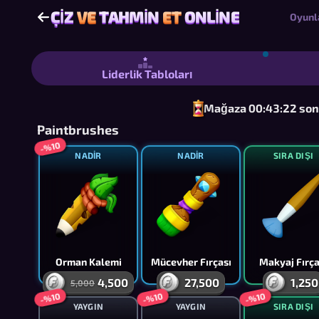
ÇIZ
VE
TAHMIN
ET
ONLINE
ÇIZ
VE
TAHMIN
ET
ONLINE
Oyunl
Çiz ve Tahmin Et Online - Özel Kelime
Liderlik Tabloları
Mağaza 00:43:22 sonr
Paintbrushes
-%10
NADIR
NADIR
SIRA DIŞI
Orman Kalemi
Mücevher Fırçası
Makyaj Fırça
4,500
27,500
1,250
5,000
-%10
-%10
-%10
YAYGIN
YAYGIN
SIRA DIŞI