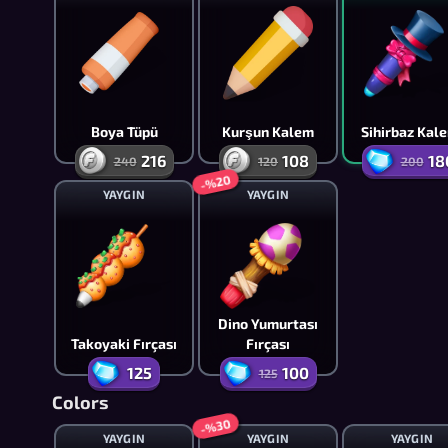
Boya Tüpü
Kurşun Kalem
Sihirbaz Kal
216
108
18
240
120
200
-%20
YAYGIN
YAYGIN
Dino Yumurtası
Takoyaki Fırçası
Fırçası
125
100
125
Colors
-%30
YAYGIN
YAYGIN
YAYGIN