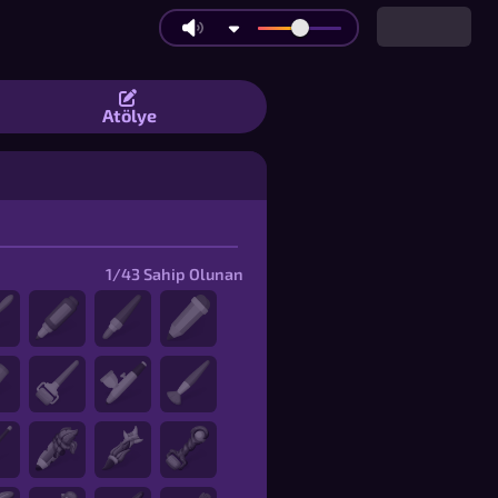
iz-ve-Tahmin Et Oyunu | Eşyalar
Atölye
s
1/43
Sahip Olunan