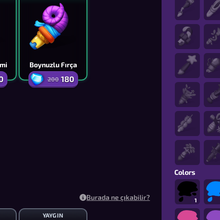
emi
Boynuzlu Fırça
0
180
200
Colors
Burada ne çıkabilir?
1
YAYGIN