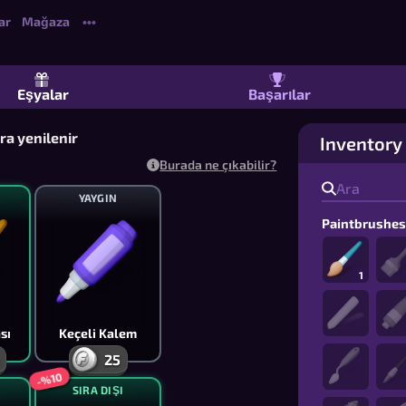
ar
Mağaza
•••
 Listeleriyle Ücretsiz Çok Oyunculu Ç
Eşyalar
Başarılar
a yenilenir
Inventory
Burada ne çıkabilir?
YAYGIN
Paintbrushe
1
sı
Keçeli Kalem
25
-%10
SIRA DIŞI