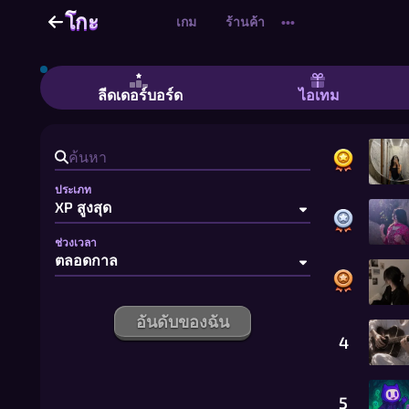
โกะ
โกะ
เกม
ร้านค้า
•••
โกะ - เล่นโกะออนไลน์: ตั้งแต่กระดานเร็
ลีดเดอร์บอร์ด
ไอเทม
ประเภท
ช่วงเวลา
อันดับของฉัน
4
5