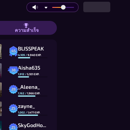
ว 9x9 ถึงเต็มรูปแบบ 19x19 เล่นกับเพื่อน
ความสำเร็จ
BLISSPEAK
45
4,109
/
9,940
EXP.
Aisha635
38
1,912
/
5,101
EXP.
_Aleena_
28
1,162
/
1,966
EXP.
zayne_
25
1,002
/
1,477
EXP.
SkyGodHo0L_CG
25