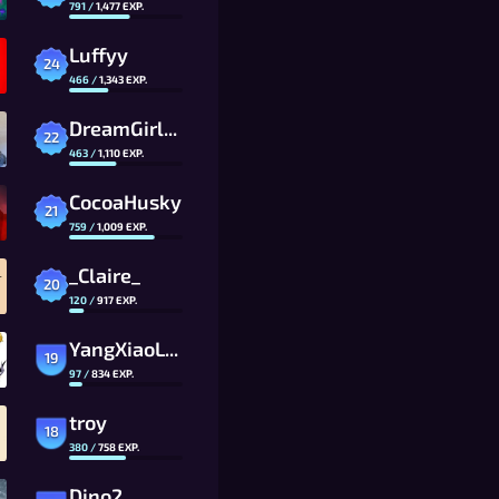
791
/
1,477
EXP.
Luffyy
24
466
/
1,343
EXP.
DreamGirl_03
22
463
/
1,110
EXP.
CocoaHusky
21
759
/
1,009
EXP.
_Claire_
20
120
/
917
EXP.
YangXiaoLong
19
97
/
834
EXP.
troy
18
380
/
758
EXP.
Dino2