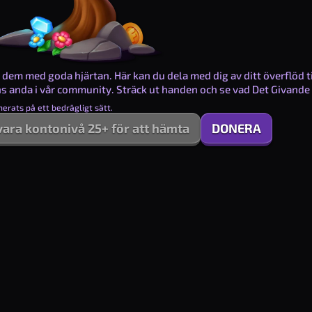
dem med goda hjärtan. Här kan du dela med dig av ditt överflöd til
ns anda i vår community. Sträck ut handen och se vad Det Givande 
erats på ett bedrägligt sätt.
ara kontonivå 25+ för att hämta
DONERA